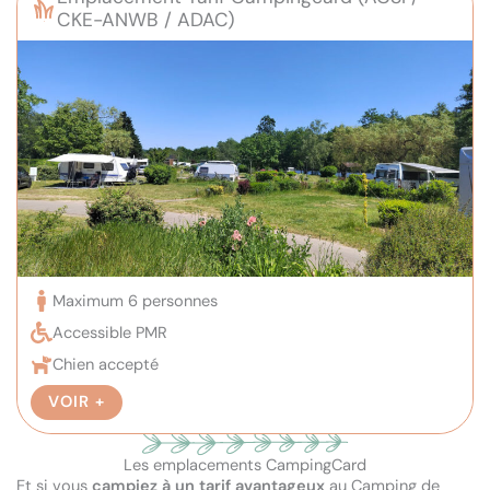
CKE-ANWB / ADAC)
Maximum 6 personnes
Accessible PMR
Chien accepté
VOIR +
Les emplacements CampingCard
Et si vous
campiez à un tarif avantageux
au Camping de