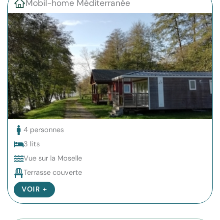
Mobil-home Méditerranée
4 personnes
3 lits
Vue sur la Moselle
Terrasse couverte
VOIR +