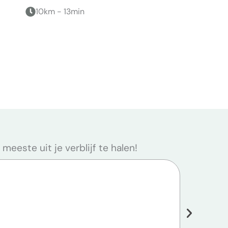
10km - 13min
eeste uit je verblijf te halen!
Vissen b
Familie
Natuur,
Pierre-