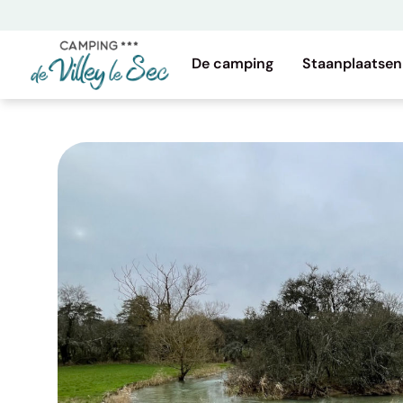
Ga
naar
de
De camping
Staanplaatsen
inhoud