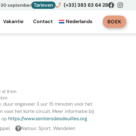
Tarieven
(+33) 383 63 64 28
ot 30 september
Vakantie
Contact
Nederlands
BOEK
3 of 8 km
8 km
, duur ongeveer 3 uur 15 minuten voor het
n voor het korte circuit. Meer informatie bij
f op
https://www.sentiersdesdeuilles.org
ppel,
Natuur, Sport, Wandelen