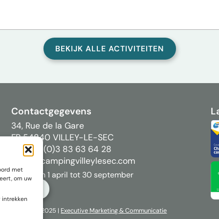
BEKIJK ALLE ACTIVITEITEN
Contactgegevens
L
34, Rue de la Gare
FR 54840 VILLEY-LE-SEC
Tel: +33 (0)3 83 63 64 28
info[@]campingvilleylesec.com
oord met
Open van 1 april tot 30 september
neert, om uw
BOEK
 intrekken
Copyright 2025 |
Executive
Marketing & Communicatie