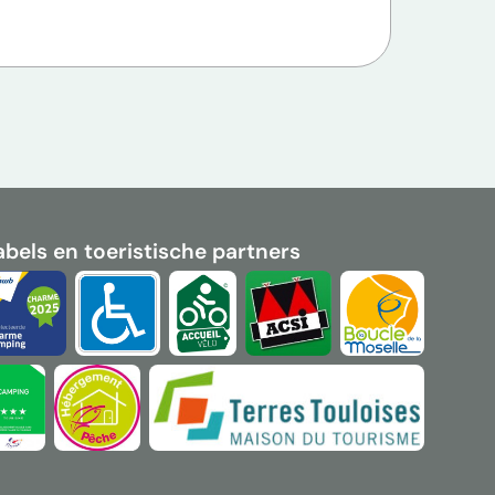
ZIE ME
abels en toeristische partners