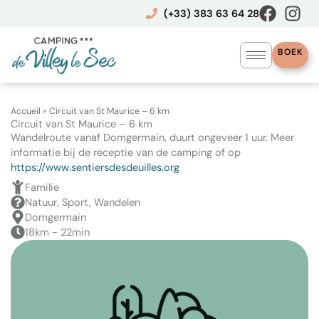
Ga
(+33) 383 63 64 28
naar
de
inhoud
BOEK
Accueil
»
Circuit van St Maurice – 6 km
Circuit van St Maurice – 6 km
Wandelroute vanaf Domgermain, duurt ongeveer 1 uur. Meer
informatie bij de receptie van de camping of op
https://www.sentiersdesdeuilles.org
Familie
Natuur, Sport, Wandelen
Domgermain
18km - 22min