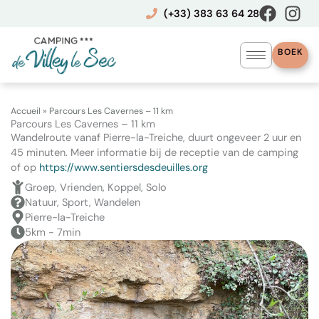
Ga
(+33) 383 63 64 28
naar
de
inhoud
BOEK
Accueil
»
Parcours Les Cavernes – 11 km
Parcours Les Cavernes – 11 km
Wandelroute vanaf Pierre-la-Treiche, duurt ongeveer 2 uur en
45 minuten. Meer informatie bij de receptie van de camping
of op
https://www.sentiersdesdeuilles.org
Groep, Vrienden, Koppel, Solo
Natuur, Sport, Wandelen
Pierre-la-Treiche
5km - 7min