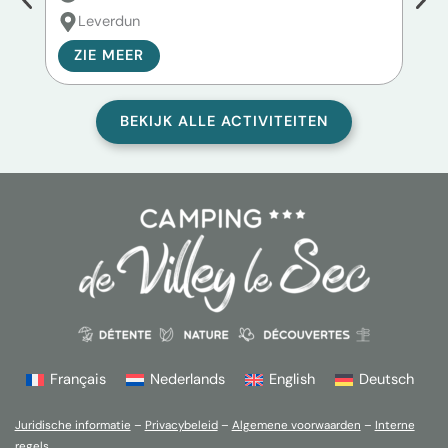
Leverdun
P
ZIE MEER
Z
BEKIJK ALLE ACTIVITEITEN
Français
Nederlands
English
Deutsch
Juridische informatie
–
Privacybeleid
–
Algemene voorwaarden
–
Interne
regels