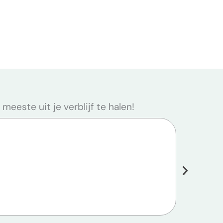
eeste uit je verblijf te halen!
Vissen b
Familie
Natuur,
Pierre-
ZIE ME