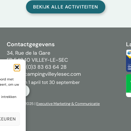
BEKIJK ALLE ACTIVITEITEN
Contactgegevens
L
34, Rue de la Gare
FR 54840 VILLEY-LE-SEC
Tel: +33 (0)3 83 63 64 28
info[@]campingvilleylesec.com
oord met
Open van 1 april tot 30 september
neert, om uw
BOEK
 intrekken
Copyright 2025 |
Executive
Marketing & Communicatie
KEUREN