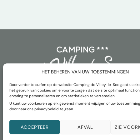
HET BEHEREN VAN UW TOESTEMMINGEN
Door verder te surfen op de website Camping de Villey-le-Sec gaat u akk
het gebruik van cookies om ervoor te zorgen dat de site optimaal functio
ervaring te personaliseren en om statistieken te verzamelen.
Français
Nederlands
English
U kunt uw voorkeuren op elk gewenst moment wijzigen of uw toestemming
Deutsch
door naar ons privacybeleid te gaan.
Juridische informatie
–
Privacybeleid
–
Algemene voorwaarden
–
ACCEPTEER
AFVAL
ZIE VOOR
Interne regels