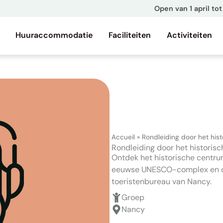
Open van 1 april t
Huuraccommodatie
Faciliteiten
Activiteiten
Accueil
»
Rondleiding door het his
Rondleiding door het historis
Ontdek het historische centru
eeuwse UNESCO-complex en de
toeristenbureau van Nancy.
Groep
Nancy