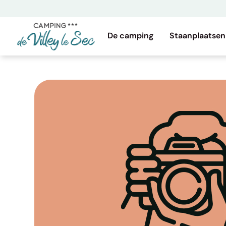
Ga
naar
de
De camping
Staanplaatsen
inhoud