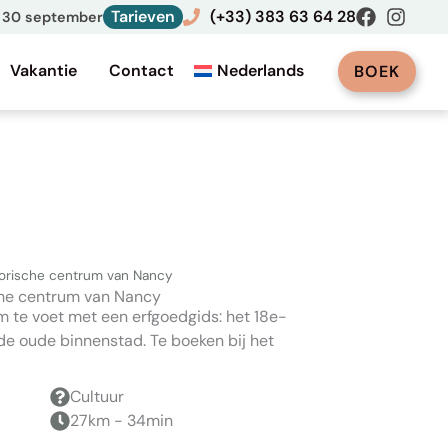
Tarieven
(+33) 383 63 64 28
ot 30 september
Vakantie
Contact
Nederlands
BOEK
torische centrum van Nancy
che centrum van Nancy
m te voet met een erfgoedgids: het 18e-
 oude binnenstad. Te boeken bij het
Cultuur
27km - 34min