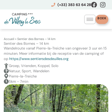
Ga
(+33) 383 63 64 28
naar
de
inhoud
BOEK
Accueil
»
Sentier des Bornes – 14 km
Sentier des Bornes – 14 km
Wandelroute vanaf Pierre-la-Treiche van ongeveer 3 uur en 15
minuten. Meer informatie bij de receptie van de camping of
op
https://www.sentiersdesdeuilles.org
Groep, Vrienden, Koppel, Solo
Natuur, Sport, Wandelen
Pierre-la-Treiche
5km - 7min