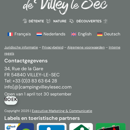
Français
Nederlands
English
Deutsch
Juridische informatie
–
Privacybeleid
–
Algemene voorwaarden
–
Interne
regels
Contactgegevens
34, Rue de la Gare
FR 54840 VILLEY-LE-SEC
Tel: +33 (0)3 83 63 64 28
info[@]campingvilleylesec.com
Open van 1 april tot 30 september
BOEK
Copyright 2025 |
Executive
Marketing & Communicatie
Labels en toeristische partners