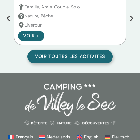
Famille, Amis, Couple, Solo
F
Nature, Pêche
N
Liverdun
P
VOIR +
V
VOIR TOUTES LES ACTIVITÉS
Français
Nederlands
English
Deutsch