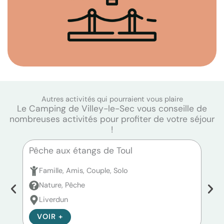
Autres activités qui pourraient vous plaire
Le Camping de Villey-le-Sec vous conseille de
nombreuses activités pour profiter de votre séjour
!
Pêche aux étangs de Toul
Pêc
Famille, Amis, Couple, Solo
F
Nature, Pêche
N
Liverdun
P
VOIR +
V