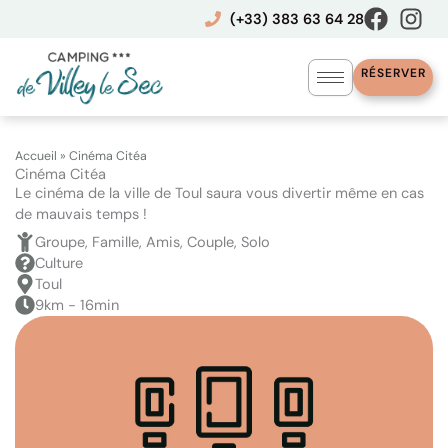
Aller
(+33) 383 63 64 28
au
contenu
RÉSERVER
Accueil
»
Cinéma Citéa
Cinéma Citéa
Le cinéma de la ville de Toul saura vous divertir même en cas
de mauvais temps !
Groupe, Famille, Amis, Couple, Solo
Culture
Toul
9km - 16min