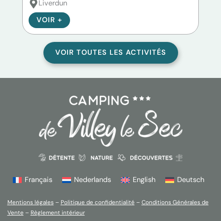
Liverdun
P
VOIR +
V
VOIR TOUTES LES ACTIVITÉS
Français
Nederlands
English
Deutsch
Mentions légales
–
Politique de confidentialité
–
Conditions Générales de
Vente
–
Règlement intérieur