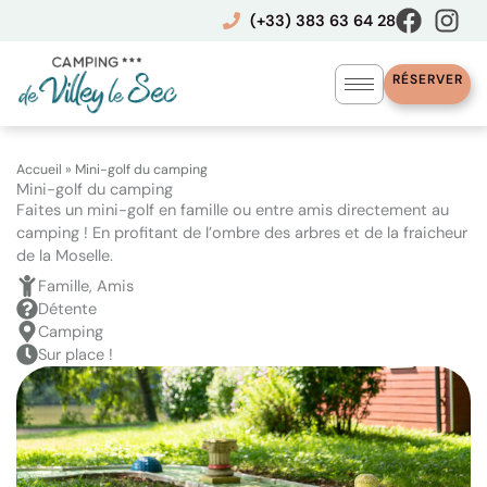
Aller
(+33) 383 63 64 28
au
contenu
RÉSERVER
Accueil
»
Mini-golf du camping
Mini-golf du camping
Faites un mini-golf en famille ou entre amis directement au
camping ! En profitant de l’ombre des arbres et de la fraicheur
de la Moselle.
Famille, Amis
Détente
Camping
Sur place !