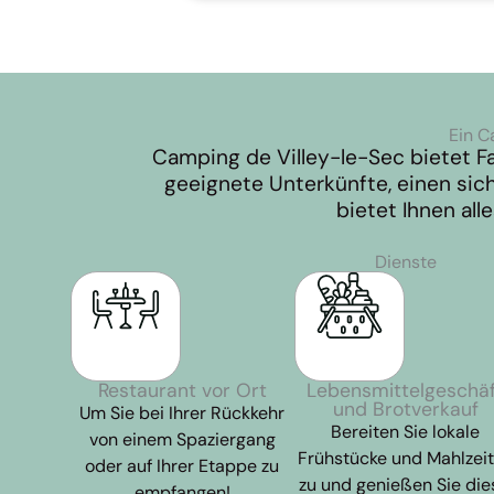
Ein C
Camping de Villey-le-Sec bietet F
geeignete Unterkünfte, einen sic
bietet Ihnen al
Dienste
Restaurant vor Ort
Lebensmittelgeschä
und Brotverkauf
Um Sie bei Ihrer Rückkehr
Bereiten Sie lokale
von einem Spaziergang
Frühstücke und Mahlzei
oder auf Ihrer Etappe zu
zu und genießen Sie die
empfangen!