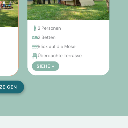
2 Personen
2 Betten
Blick auf die Mosel
Überdachte Terrasse
SIEHE +
ZEIGEN