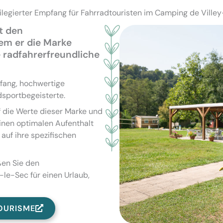
vilegierter Empfang für Fahrradtouristen im Camping de Ville
t den
em er die Marke
e radfahrerfreundliche
fang, hochwertige
adsportbegeisterte.
f die Werte dieser Marke und
einen optimalen Aufenthalt
 auf ihre spezifischen
ßen Sie den
e-Sec für einen Urlaub,
OURISME