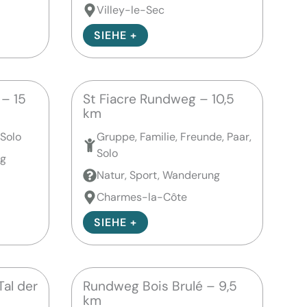
Villey-le-Sec
SIEHE +
– 15
St Fiacre Rundweg – 10,5
km
 Solo
Gruppe, Familie, Freunde, Paar,
Solo
ng
Natur, Sport, Wanderung
Charmes-la-Côte
SIEHE +
al der
Rundweg Bois Brulé – 9,5
km