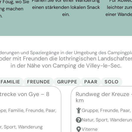
Planen Sie vor einer Wanderung
Für Abwec
r Foug, wo Sie
einen stärkenden lokalen Snack
leichter z
ang machen
ein.
einer Wande
n.
erungen und Spaziergänge in der Umgebung des Campingpl
ie oder mit Freunden die lothringischen Landscha
in der Nähe von Camping de Villey-le-Sec.
FAMILIE
FREUNDE
GRUPPE
PAAR
SOLO
trecke von Gye – 8
Rundweg der Kreuze 
km
pe, Familie, Freunde, Paar,
Gruppe, Freunde, Paar,
Natur, Sport, Wanderu
r, Sport, Wanderung
Viterne