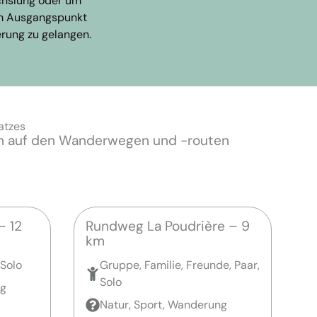
hslung oder um
um Ausgangspunkt
rung zu gelangen.
atzes
ften auf den Wanderwegen und -routen
– 12
Rundweg La Poudrière – 9
km
 Solo
Gruppe, Familie, Freunde, Paar,
Solo
ng
Natur, Sport, Wanderung