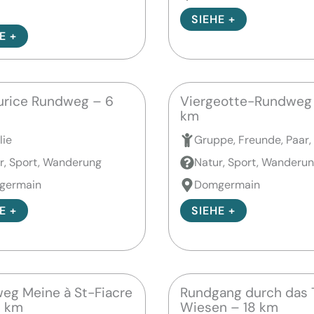
SIEHE +
E +
urice Rundweg – 6
Viergeotte-Rundweg 
km
lie
Gruppe, Freunde, Paar,
r, Sport, Wanderung
Natur, Sport, Wanderu
germain
Domgermain
E +
SIEHE +
eg Meine à St-Fiacre
Rundgang durch das T
5 km
Wiesen – 18 km