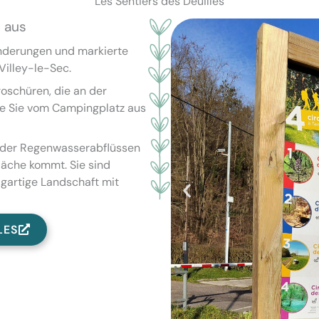
Les Sentiers des Deuilles
 aus
nderungen und markierte
Villey-le-Sec.
oschüren, die an der
die Sie vom Campingplatz aus
 oder Regenwasserabflüssen
läche kommt. Sie sind
zigartige Landschaft mit
LES