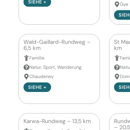
SIEHE +
Gye
SIEH
Wald-Gaillard-Rundweg –
St Ma
6,5 km
km
Familie
Fami
Natur, Sport, Wanderung
Natu
Chaudeney
Dom
SIEHE +
SIEH
Karwa-Rundweg – 13,5 km
Rundw
– 20,