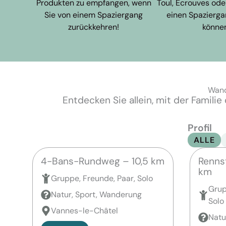
Produkten zu empfangen, wenn
Toul, Écrouves ode
Sie von einem Spaziergang
einen Spazierg
zurückkehren!
könne
Wand
Entdecken Sie allein, mit der Famil
Profil
ALLE
4-Bans-Rundweg – 10,5 km
Renns
km
Gruppe, Freunde, Paar, Solo
Grup
Natur, Sport, Wanderung
Solo
Vannes-le-Châtel
Natu