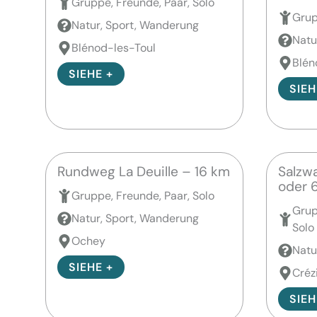
Gruppe, Freunde, Paar, Solo
Grup
Natur, Sport, Wanderung
Natu
Blénod-les-Toul
Blén
SIEHE +
SIEH
Rundweg La Deuille – 16 km
Salzw
oder 
Gruppe, Freunde, Paar, Solo
Grup
Natur, Sport, Wanderung
Solo
Ochey
Natu
SIEHE +
Crézi
SIEH