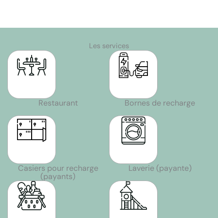
Les services
Restaurant
Bornes de recharge
Casiers pour recharge
Laverie (payante)
(payants)