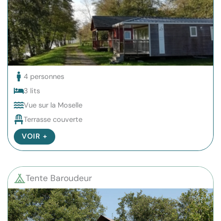
4 personnes
3 lits
Vue sur la Moselle
Terrasse couverte
VOIR +
Tente Baroudeur