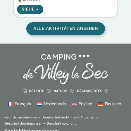
SIEHE +
S
ALLE AKTIVITÄTEN ANSEHEN
Français
Nederlands
English
Deutsch
Rechtliche Hinweise
–
Datenschutzrichtlinie
–
Allgemeine
Geschäftsbedingungen
–
Geschäftsordnung
Kontaktinformationen